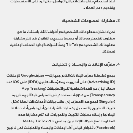
أيضًا استخدام معلوماتك لأغراض التواصل، مثل الرد على الاستفسارات
وتقديم دعم العملاء.
مشاركة المعلومات الشخصية:
نحن لا نشارك معلوماتك الشخصية مع أطراف ثالثة، باستثناء ما هو
مطلوب لتقديم خدماتنا أو حسبما يسمح به القانون. قد تتم مشاركة
معلوماتك الشخصية مع TikTok وفقًا لشراكتنا لإدارة الحملات الإعلانية
لعملائنا.
معرّف الإعلانات والإسناد والتحليلات:
يجمع تطبيقنا معرّف الإعلانات الخاص بجهازك — معرّف Google للإعلانات
(Advertising ID) على أندرويد، ومعرّف المعلِنين (IDFA) على iOS عند
منحك الإذن عبر نافذة شفافية تتبع التطبيقات (App Tracking
Transparency) من Apple. نستخدم شريك قياس تابعًا لجهة خارجية
(Singular) لجمع هذا المعرّف إلى جانب بيانات الأحداث ذات الصلة (مثل
تثبيت التطبيق والتسجيل وعمليات الشراء) من أجل قياس أداء حملاتنا
الإعلانية وإسناد عمليات التثبيت والتحويلات. قد تتم مشاركة هذه
المعلومات مع شركائنا الإعلانيين، بما في ذلك TikTok وMeta
(Facebook)، لأغراض قياس أداء الإعلانات والإسناد والتحليلات. نحن لا نبيع