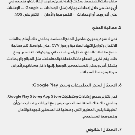
معلوماتك الشخصية. يمكنك إعادة تعيين معرّف الإعلانات أو تقييده في
أي وقت من خلال إعدادات جهازك (مثل: الإعدادات ← Google ← الإعلانات
على أندرويد، أو الإعدادات ← الخصوصية والأمان ← التتبّع على iOS).
معالجة الدفع:
نحن لا نقوم بتخزين تفاصيل الدفع الحساسة، بما في ذلك أرقام بطاقات
الائتمان وتواريخ انتهاء الصلاحية ورموز CVV، على خوادمنا. تتم معالجة
جميع معاملات الدفع بشكل آمن باستخدام بروتوكولات التشفير. ومع
ذلك، يتم تخزين المعلومات المتعلقة بالمعاملات، مثل المبالغ والإيصالات،
بشكل آمن ويمكن للمستخدمين الوصول إليها داخل حساباتهم لأغراض
مرجعية وحفظ السجلات.
الامتثال لمتجر التطبيقات ومتجر Google Play:
نحن نلتزم بجميع إرشادات ومتطلبات App Store وGoogle Play Store،
بما في ذلك تلك المتعلقة بالخصوصية وجمع البيانات. وهذا يضمن أن
تطبيقنا يلبي المعايير التي وضعتها كلا المنصتين للجودة والأمان
وخصوصية المستخدم.
الامتثال القانوني: