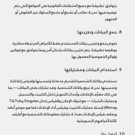
يتوافق تطبيقنا مع جميع المتطلبات القانونية في المواقع التي يتم
توفيره فيها. نحن لا نطلب أو نشجع أو نشجع السلوك غير القانوني أو
المتهور.
جمع البيانات وتخزينها:
نقوم بجمع وتخزين بيانات المستخدم فقط للأغراض المرتبطة مباشرة
بوظيفة تطبيقنا. يتم تخزين بياناتك بشكل آمن وبما يتوافق مع قوانين
ولوائح الخصوصية المعمول بها.
استخدام البيانات ومشاركتها:
نستخدم بياناتك الشخصية لتقديم خدماتنا وتحسينها ولقياس إعلاناتنا
وتحسينها. نحن لا نبيع بياناتك الشخصية. وقد نشارك بعض البيانات — بما
في ذلك معرّف الإعلانات وأحداث التحويل (مثل التثبيت والتسجيل
وعمليات الشراء) — مع شركاء الإعلان والقياس (مثل Singular وTikTok
وMeta) لإسناد عمليات التثبيت وقياس أداء الإعلانات كما هو موضح أعلاه.
وبخلاف قياس الإعلانات هذا، لا نشارك معلوماتك الشخصية مع أطراف
ثالثة لأغراضهم التسويقية.
اتصل بنا: